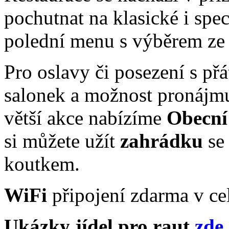
pochutnat na klasické i spe
polední menu s výběrem ze t
Pro oslavy či posezení s přá
salonek a možnost pronáj
větší akce nabízíme
Obecní 
si můžete užít
zahrádku
se 
koutkem.
WiFi
připojení zdarma v cel
Ukázky jídel pro raut
zde