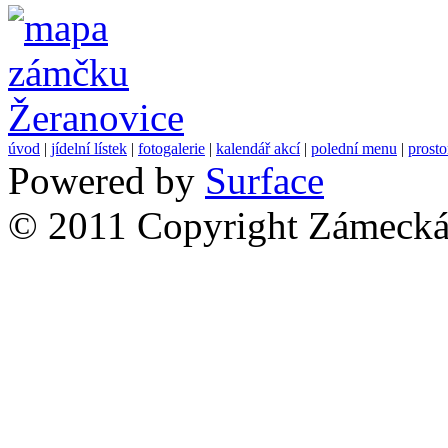
úvod
|
jídelní lístek
|
fotogalerie
|
kalendář akcí
|
polední menu
|
prost
Powered by
Surface
© 2011 Copyright Zámecká